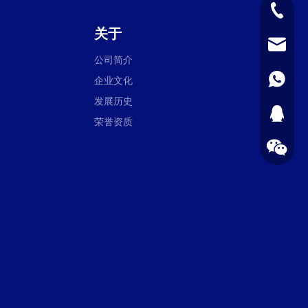
1398976
关于
sales@pla
公司简介
1398976
企业文化
发展历史
1723720
荣誉资质