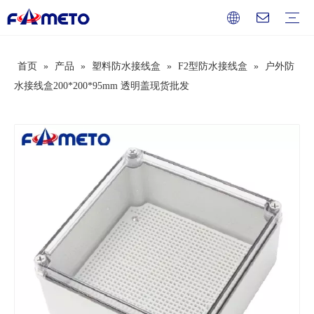
首页
»
产品
»
塑料防水接线盒
»
F2型防水接线盒
»
户外防
组合插座箱系列
插座系列
配电箱系列
防水盒系列
开关盒系列
按钮盒系列
端子盒系列
过欠压保护器
断路器
电工辅料
服务
下载
常见问题
视频
公司介绍
企业文化
发展历史
荣誉资质
水接线盒200*200*95mm 透明盖现货批发