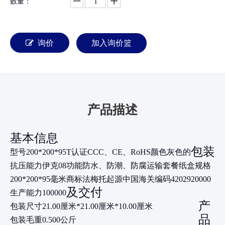
数量：
询价
加入询价篮
产品描述
基本信息
包装
型号
200*200*95T
认证
CCC、CE、RoHS
颜色
灰色的
抗压能力
伊克08
功能
防水、防潮、防腐
运输套餐
纸盒
规格
200*200*95毫米
商标
法梅托
起源
中国
海关编码
4202920000
及交付
生产能力
100000
产
包装尺寸
21.00厘米*21.00厘米*10.00厘米
品
包装毛重
0.500公斤