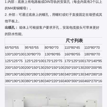
1.内部：底座上有电路板或DIN导轨的安装孔（每盒内装有2个以上
的M4黄铜螺母）。
2. 外部：可通过底座上的螺孔，用螺钉或钉子直接固定在墙壁或其
他平板上。
出线孔：
箱体上可根据客户要求开孔，安装电缆接头可带来更好
的防水性能。
尺寸列表
65*50*55
95*65*55
80*80*70
110*80*45
110*80*70
1
100*100*100
130*80*70
130*80*85
160*80*55
180*80*70
2
125*125*75
125*125*100
175*125*75
175*125*100
170*140*​​95
1
200*150*100
200*150*130
250*150*100
250*150*130
200*200*95
2
280*190*180
280*280*130
280*280*180
340*280*130
340*280*180
3
380*190*130
380*190*180
340*220*160
400*300*160
460*270*160
5