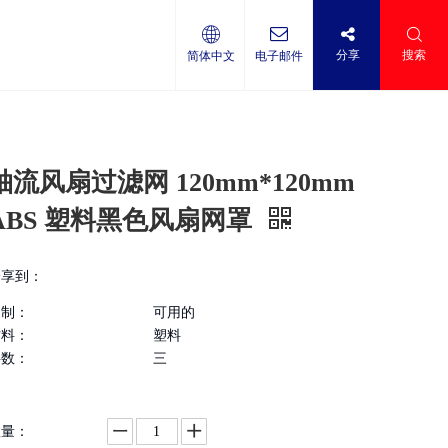
分享
搜索
简体中文
电子邮件
轴流风扇过滤网 120mm*120mm
ABS 塑料黑色风扇网罩
分享到：
定制：
可用的
材料：
塑料
层数：
三
数量：