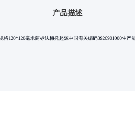
产品描述
规格
120*120毫米
商标
法梅托
起源
中国
海关编码
3926901000
生产