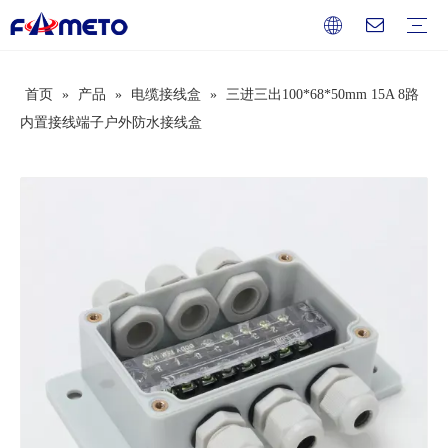
首页
»
产品
»
电缆接线盒
»
三进三出100*68*50mm 15A 8路
组合插座箱系列
插座系列
配电箱系列
防水盒系列
开关盒系列
按钮盒系列
端子盒系列
过欠压保护器
断路器
电工辅料
服务
下载
常见问题
视频
公司介绍
企业文化
发展历史
荣誉资质
内置接线端子户外防水接线盒