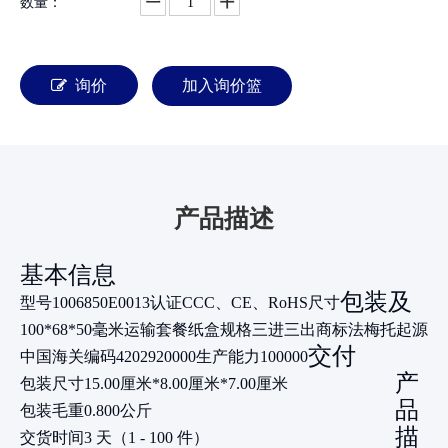
数量：
询价
加入询价篮
产品描述
基本信息
包装及
型号
1006850E0013
认证
CCC、CE、RoHS
尺寸
100*68*50毫米
运输套餐
纸盒
规格
三进三出
商标
法梅托
起源
交付
中国
海关编码
4202920000
生产能力
100000
产
包装尺寸
15.00厘米*8.00厘米*7.00厘米
品
包装毛重
0.800公斤
描
交货时间
3 天（1 - 100 件）