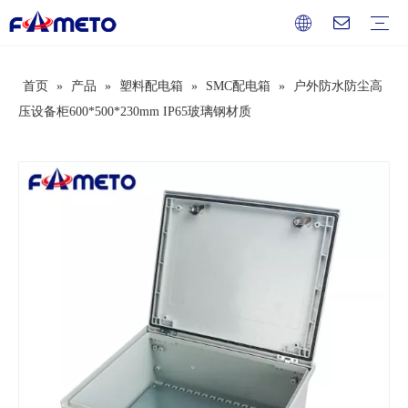
首页
»
产品
»
塑料配电箱
»
SMC配电箱
»
户外防水防尘高
组合插座箱系列
插座系列
配电箱系列
防水盒系列
开关盒系列
按钮盒系列
端子盒系列
过欠压保护器
断路器
电工辅料
服务
下载
常见问题
视频
公司介绍
企业文化
发展历史
荣誉资质
压设备柜600*500*230mm IP65玻璃钢材质