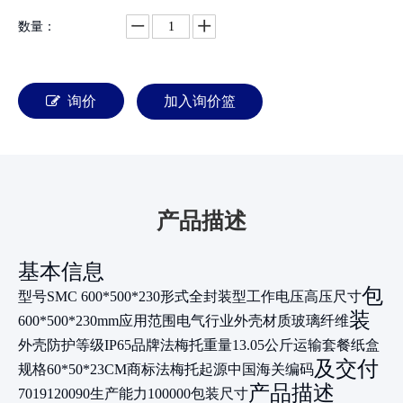
数量：
询价
加入询价篮
产品描述
基本信息
包
型号
SMC 600*500*230
形式
全封装型
工作电压
高压
尺寸
装
600*500*230mm
应用范围
电气行业
外壳材质
玻璃纤维
外壳防护等级
IP65
品牌
法梅托
重量
13.05公斤
运输套餐
纸盒
及交付
规格
60*50*23CM
商标
法梅托
起源
中国
海关编码
产品描述
7019120090
生产能力
100000
包装尺寸