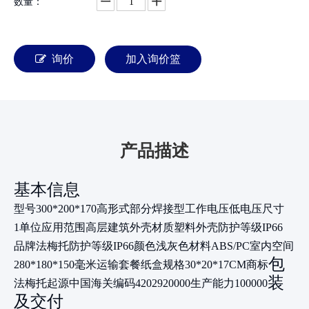
数量：
询价
加入询价篮
产品描述
基本信息
型号
300*200*170高
形式
部分焊接型
工作电压
低电压
尺寸
1单位
应用范围
高层建筑
外壳材质
塑料
外壳防护等级
IP66
品牌
法梅托
防护等级
IP66
颜色
浅灰色
材料
ABS/PC
室内空间
包
280*180*150毫米
运输套餐
纸盒
规格
30*20*17CM
商标
装
法梅托
起源
中国
海关编码
4202920000
生产能力
100000
及交付