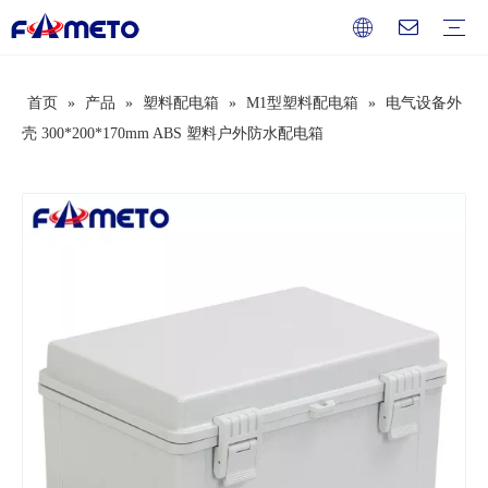
首页
»
产品
»
塑料配电箱
»
M1型塑料配电箱
»
电气设备外
组合插座箱系列
插座系列
配电箱系列
防水盒系列
开关盒系列
按钮盒系列
端子盒系列
过欠压保护器
断路器
电工辅料
服务
下载
常见问题
视频
公司介绍
企业文化
发展历史
荣誉资质
壳 300*200*170mm ABS 塑料户外防水配电箱