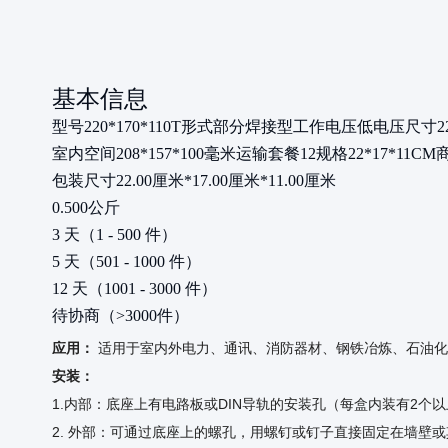
基本信息
型号
220*170*110T
形式
部分焊接型
工作电压
低电压
尺寸
2
室内空间
208*157*100毫米
运输套餐
12
规格
22*17*11CM
包装尺寸
22.00厘米*17.00厘米*11.00厘米
0.500公斤
3 天（1 - 500 件）
5 天（501 - 1000 件）
12 天（1001 - 3000 件）
待协商（>3000件）
应用：
适用于室内外电力、通讯、消防器材、钢铁冶炼、石油化
安装：
1.内部：底座上有电路板或DIN导轨的安装孔（每盒内装有2个
2. 外部：可通过底座上的螺孔，用螺钉或钉子直接固定在墙壁