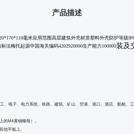
产品描述
20*170*110毫米
应用范围
高层建筑
外壳材质
塑料
外壳防护等级
IP
装及
商标
法梅托
起源
中国
海关编码
4202920000
生产能力
100000
工、电子、电力系统、铁路、建筑、矿山、空港、港口、酒店、船舶、工
以上的M4黄铜螺母）。
或其他平板上。