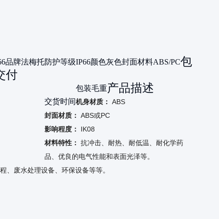
包
66
品牌
法梅托
防护等级
IP66
颜色
灰色封面
材料
ABS/PC
交付
产品描述
包装毛重
交货时间
机身材质：
ABS
封面材质：
ABS或PC
影响程度：
IK08
材料特性：
抗冲击、耐热、耐低温、耐化学药
品、优良的电气性能和表面光泽等。
程、废水处理设备、环保设备等等。