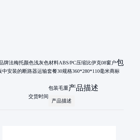
包
品牌
法梅托
颜色
浅灰色
材料
ABS/PC
压缩比
伊克08
窗户
板中安装的断路器
运输套餐
30
规格
360*280*110毫米
商标
产品描述
包装毛重
交货时间
产品描述