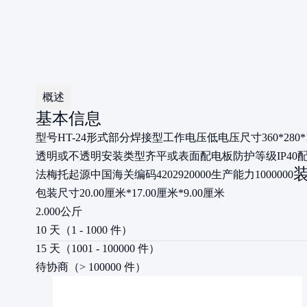
概述
基本信息
型号
HT-24
形式
部分焊接型
工作电压
低电压
尺寸
360*280
透明或不透明
安装类型
齐平或表面配电板
防护等级
IP4
法梅托
起源
中国
海关编码
4202920000
生产能力
1000000
包装尺寸
20.00厘米*17.00厘米*9.00厘米
2.000公斤
10 天（1 - 1000 件）
15 天（1001 - 100000 件）
待协商（> 100000 件）