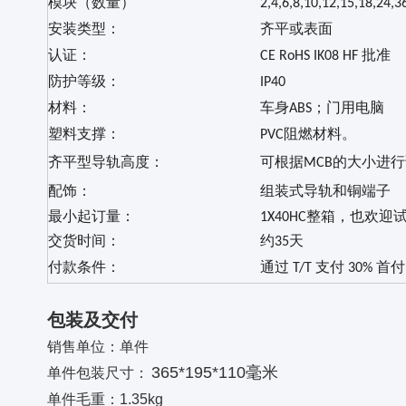
模块（数量）
2,4,6,8,10,12,15,18,24,3
安装类型：
齐平或表面
认证：
CE RoHS IK08 HF 批准
防护等级：
IP40
材料：
车身ABS；门用电脑
塑料支撑：
PVC阻燃材料。
齐平型导轨高度：
可根据MCB的大小进
配饰：
组装式导轨和铜端子
最小起订量：
1X40HC整箱，也欢迎
交货时间：
约35天
付款条件：
通过 T/T 支付 30% 
包装及交付
销售单位：单件
365*195*110毫米
单件包装尺寸：
单件毛重：1.35kg