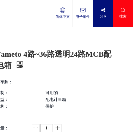
分享
搜索
简体中文
电子邮件
Fameto 4路~36路透明24路MCB配
电箱
分享到：
定制：
可用的
类型：
配电计量箱
结构：
保护
数量：