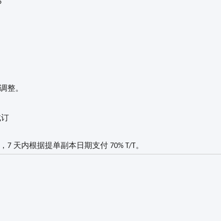
6
行调整。
试订
首付，7 天内根据提单副本日期支付 70% T/T。