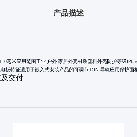
产品描述
*110毫米
应用范围
工业 户外 家居
外壳材质
塑料
外壳防护等级
IP65
0配电板
特征
适用于嵌入式安装产品的可调节 DIN 导轨
应用
保护面
装及交付