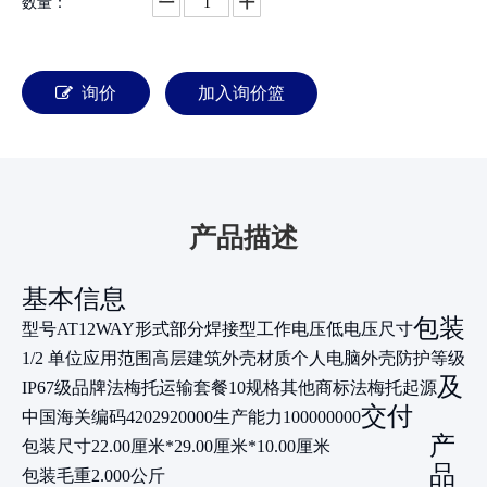
数量：
询价
加入询价篮
产品描述
基本信息
包装
型号
AT12WAY
形式
部分焊接型
工作电压
低电压
尺寸
1/2 单位
应用范围
高层建筑
外壳材质
个人电脑
外壳防护等级
及
IP67级
品牌
法梅托
运输套餐
10
规格
其他
商标
法梅托
起源
交付
中国
海关编码
4202920000
生产能力
100000000
产
包装尺寸
22.00厘米*29.00厘米*10.00厘米
品
包装毛重
2.000公斤