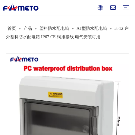
首页
»
产品
»
塑料防水配电箱
»
AT型防水配电箱
»
at-12 户
组合插座箱系列
插座系列
配电箱系列
防水盒系列
开关盒系列
按钮盒系列
端子盒系列
过欠压保护器
断路器
电工辅料
服务
下载
常见问题
视频
公司介绍
企业文化
发展历史
荣誉资质
外塑料防水配电箱 IP67 CE 铜排接线 电气安装可用