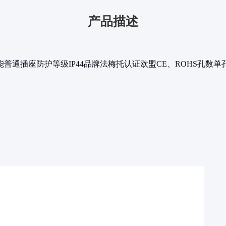
产品描述
能
普通插座
防护等级
IP44
品牌
法梅托
认证
欧盟CE、ROHS
孔数
单