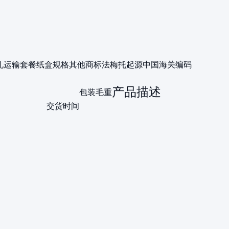
孔
运输套餐
纸盒
规格
其他
商标
法梅托
起源
中国
海关编码
产品描述
包装毛重
交货时间