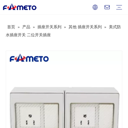
首页
»
产品
»
插座开关系列
»
其他 插座开关系列
»
美式防
组合插座箱系列
插座系列
配电箱系列
防水盒系列
开关盒系列
按钮盒系列
端子盒系列
过欠压保护器
断路器
电工辅料
服务
下载
常见问题
视频
公司介绍
企业文化
发展历史
荣誉资质
水插座开关 二位开关插座