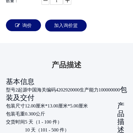
数量：
询价
加入询价篮
产品描述
基本信息
包
型号
2
起源
中国
海关编码
4202920000
生产能力
100000000
装及交付
产
包装尺寸
12.00厘米*13.00厘米*5.00厘米
品
包装毛重
0.300公斤
描
交货时间
5 天（1 - 100 件）
述
10 天（101 - 500 件）